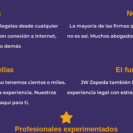
s
N
legales desde cualquier
La mayoría de las firmas 
Con conexión a Internet,
no es así. Muchos abogados
lo demás
llas
El f
o tenemos cientos o miles.
JW Zepeda también l
a experiencia. Nuestros
experiencia legal con estr
quí para ti.
Profesionales experimentados